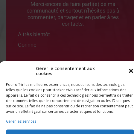
Merci encore de faire parti(e) de ma
communauté et surtout n’hésites pas à
commenter, partager et en parler à tes
contacts.
A très bientôt
Corinne
Gérer le consentement aux
cookies
Pour offrir les meilleures expériences, nous utilisons des technologies
Ne perdez pas une minute, entrez
telles que les cookies pour stocker et/ou accéder aux informations des
chez cocochassetou !
appareils. Le fait de consentir à ces technologies nous permettra de traiter
des données telles que le comportement de navigation ou les ID uniques
sur ce site. Le fait de ne pas consentir ou de retirer son consentement peut
avoir un effet négatif sur certaines caractéristiques et fonctions.
Gérer les services