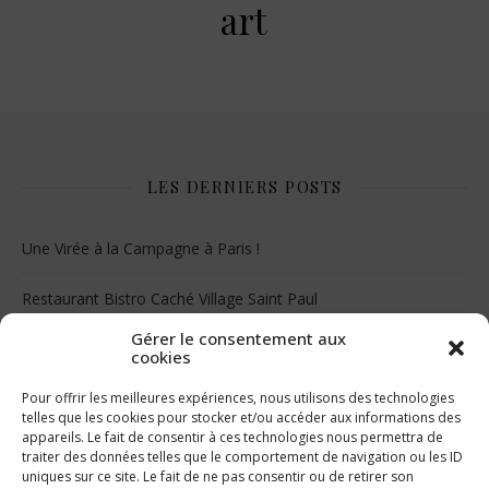
art
LES DERNIERS POSTS
Une Virée à la Campagne à Paris !
Restaurant Bistro Caché Village Saint Paul
Gérer le consentement aux
Le musée Juif de Floride
cookies
Pour offrir les meilleures expériences, nous utilisons des technologies
telles que les cookies pour stocker et/ou accéder aux informations des
appareils. Le fait de consentir à ces technologies nous permettra de
traiter des données telles que le comportement de navigation ou les ID
uniques sur ce site. Le fait de ne pas consentir ou de retirer son