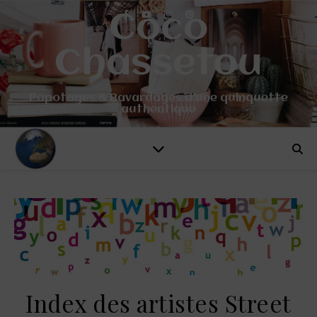
Coco
Chassetou
Papotages & Bavardages d'une quinquette
authentique
Index des artistes Street