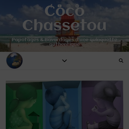
Coco
Chassetou
Papotages & Bavardages d'une quinquette
authentique