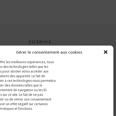
FACEBOOK
Gérer le consentement aux cookies
ffrir les meilleures expériences, nous
ons des technologies telles que les
s pour stocker et/ou accéder aux
ations des appareils. Le fait de
tir à ces technologies nous permettra
iter des données telles que le
tement de navigation ou les ID
 sur ce site. Le fait de ne pas
tir ou de retirer son consentement
oir un effet négatif sur certaines
 –
Politique de confidentialité
CocoChassetou 2026 ©
éristiques et fonctions.