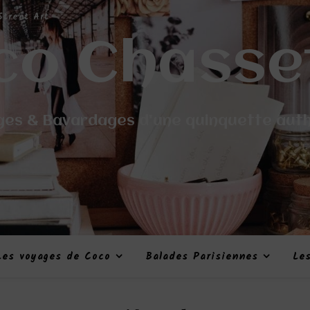
Street Art
co Chasse
es & Bavardages d'une quinquette aut
Les voyages de Coco
Balades Parisiennes
Le