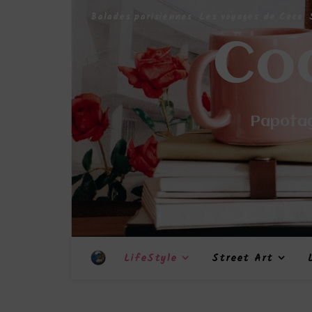
Balades parisiennes
Les voyages de Coco
Co
Papotag
LifeStyle
Street Art