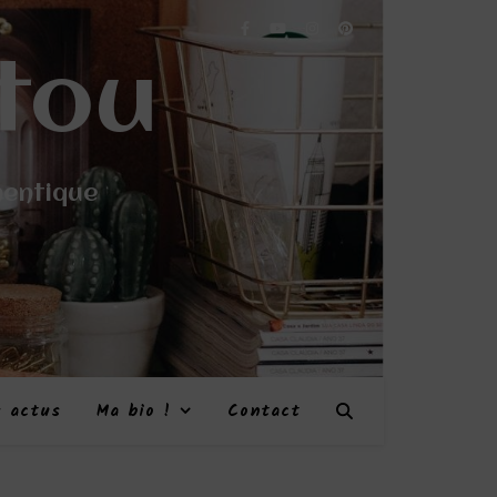
tou
hentique
s actus
Ma bio !
Contact