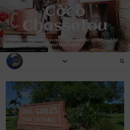
Coco
Chassetou
Papotages & Bavardages d'une quinquette
authentique