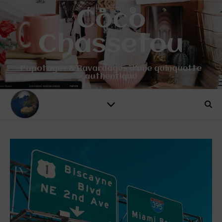
Coco
Chassetou
Papotages & Bavardages d'une quinquette
authentique