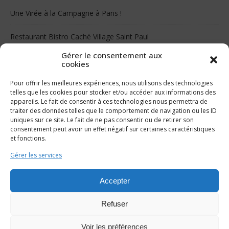
Une Virée à la Campagne à Paris !
Restaurant Bistro Caché Village Saint Paul
Gérer le consentement aux
Le musée Juif de Floride
cookies
Pour offrir les meilleures expériences, nous utilisons des technologies
telles que les cookies pour stocker et/ou accéder aux informations des
appareils. Le fait de consentir à ces technologies nous permettra de
traiter des données telles que le comportement de navigation ou les ID
uniques sur ce site. Le fait de ne pas consentir ou de retirer son
consentement peut avoir un effet négatif sur certaines caractéristiques
et fonctions.
FACEBOOK
Gérer les services
Accepter
Refuser
CocoChassetou 2026 ©
Voir les préférences
LifeStyle –
Ma bio ! –
Contact –
Politique de confidentialité