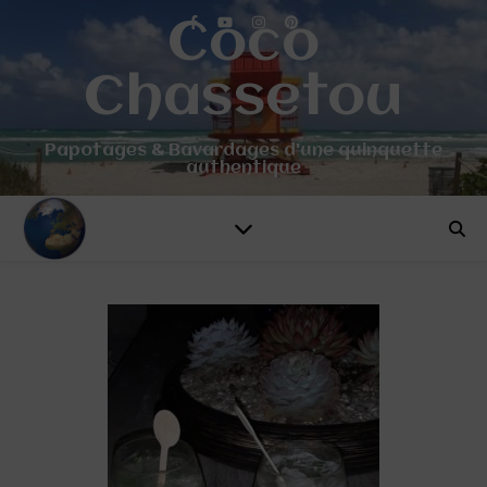
Coco
Chassetou
Papotages & Bavardages d'une quinquette
authentique